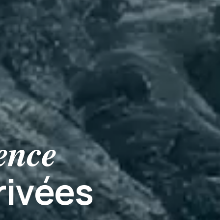
gence
rivées